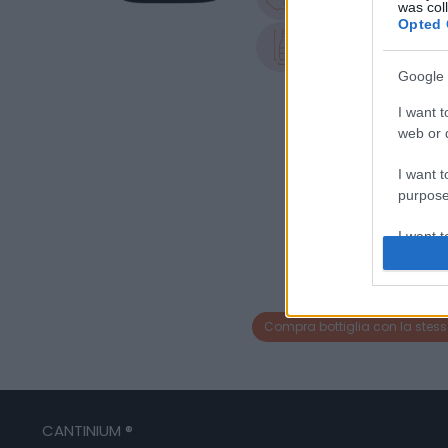
Lombardia
was col
Opted 
Formato
0.75 L
Google 
I want t
web or d
I want t
purpose
I want 
I want t
web or d
Compra bottiglia con la stess
I want t
or app.
I want t
CANTINIUM ®