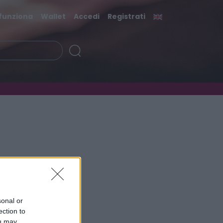
funziona
Wallet
Accedi
Registrati
sonal or
ection to
ou may