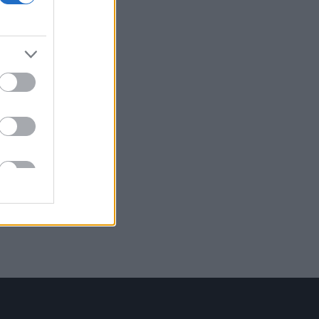
,
o,
ano
izia
to
 di
ta.
ra,