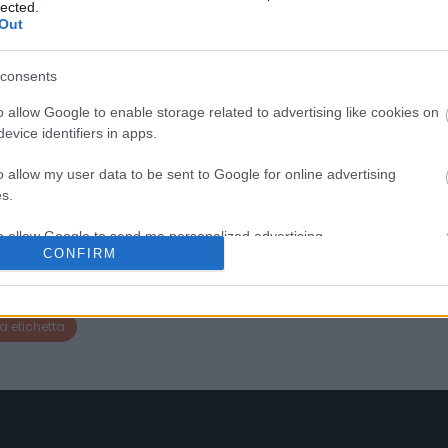
lected.
6° - 7°
paglierino intenso e luminoso
Out
con note di pesca gialla, fien
Confezione
latte di mandorla e accenni
Astuccio
balsamici. Al palato, domin
consents
le note profonde e saline,
lasciando un ricordo di liquir
o allow Google to enable storage related to advertising like cookies on
e pan pepato. La riserva
evice identifiers in apps.
Francesco Battista è un tribu
alla passione di Francesco e
o allow my user data to be sent to Google for online advertising
Battista Bariselli, protagonisti
s.
un progetto di innovazione
legato al territorio Franciacor
Un prestigioso Franciacorta,
to allow Google to send me personalized advertising.
equilibrato e di grande struttu
CONFIRM
che racconta il legame tra
o allow Google to enable storage related to analytics like cookies on
passato e futuro.
evice identifiers in apps.
a etichetta
o allow Google to enable storage related to functionality of the website
o allow Google to enable storage related to personalization.