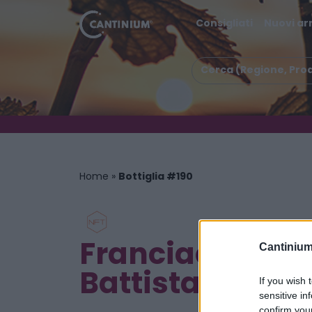
Consigliati
Nuovi arr
Home
»
Bottiglia #190
Franciacorta R
Cantinium
Battista DOCG
If you wish 
sensitive in
confirm you