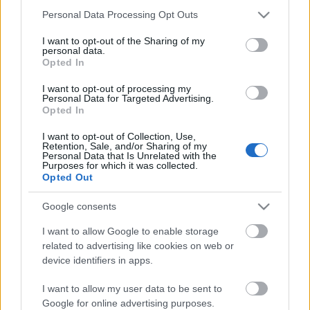
Anni
Please note that this website/app uses one or more Google
Personal Data Processing Opt Outs
stoccaggio
services and may gather and store information including but
0
not limited to your visit or usage behaviour. You may click to
I want to opt-out of the Sharing of my
Scadenza
personal data.
stoccaggio
grant or deny consent to Google and its third-party tags to
Opted In
N/A
use your data for below specified purposes in below Google
consent section.
I want to opt-out of processing my
CARATTERISTICHE
Personal Data for Targeted Advertising.
Opted In
Denominazione
Amarone della
I want to opt-out of Collection, Use,
CRU
Retention, Sale, and/or Sharing of my
Valpolicella Riserva
Personal Data that Is Unrelated with the
DOCG
Purposes for which it was collected.
Uvaggio
Opted Out
Corvina 40.0%,
Tipologia
Rondinella 15.0%,
Vino
Google consents
Corvinone 30.0%, Oseleta
10.0%, Croatina 5.0%
I want to allow Google to enable storage
Temperatura di
Regione
related to advertising like cookies on web or
servizio
Veneto
17° - 18°
device identifiers in apps.
Formato
Confezione
0.75 L
Cassa in legno
I want to allow my user data to be sent to
Google for online advertising purposes.