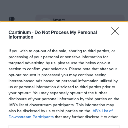
Smart
Contract
0x4CE...2337d
Cantinium -
Do Not Process My Personal
Proprietario
Information
NFT
0xe18...8F476
NFT
If you wish to opt-out of the sale, sharing to third parties, or
Token
processing of your personal or sensitive information for
ID
targeted advertising by us, please use the below opt-out
21
section to confirm your selection. Please note that after your
Metadati NFT
opt-out request is processed you may continue seeing
QmR6q...zLx4Vyhoy
interest-based ads based on personal information utilized by
Standard
us or personal information disclosed to third parties prior to
NFT
your opt-out. You may separately opt-out of the further
ERC 721
disclosure of your personal information by third parties on the
Blockchain
IAB’s list of downstream participants. This information may
Polygon
also be disclosed by us to third parties on the
IAB’s List of
Downstream Participants
that may further disclose it to other
Stato
Scambiabile
third parties.